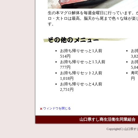
生の本マグロ解体を毎週金曜日に行っています。
ロ・大トロは最高。脳天から尾まで色々な味が楽
す。
お持ち帰りせっと1人前
お
514円
3,8
お持ち帰りせっと1.5人前
お
777円
5,0
お持ち帰りセット2人前
寿司
1,018円
円
お持ち帰りせっと4人前
2,751円
ウィンドウを閉じる
山口県すし商生活衛生同業組合
Copyright(C) 山口県す