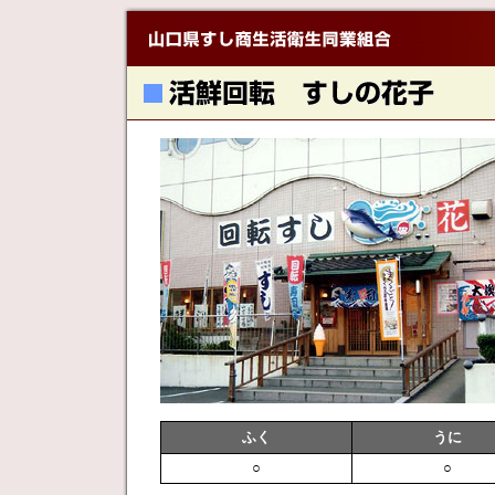
ふく
うに
○
○