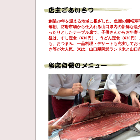
創業20年を迎える地域に根ざした、魚屋の回転寿
毎朝、防府市場から仕入れる山口県内の新鮮な魚介
ったりとしたテーブル席で、子供さんからお年寄
昼は、すし定食（630円）、うどん定食（630円
も、おつまみ、一品料理・デザートも充実してお
き等が大人気。米は、山口県阿武ランド米と山口